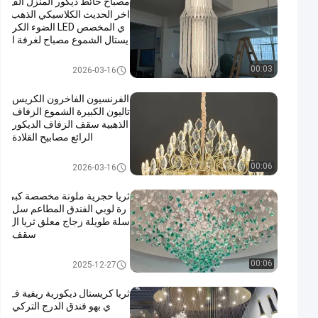
مصباح حائط ديكور المنزل الف
اخر الحديث الكلاسيكي الذهب
ي المخصص LED الضوء الكر
يستال الشموع مصباح لغرفة ا
لمعيشة
الشموع الكبيرة
00:03
2026-03-16
الفرنسيون الفاخرون الكريس
تاليون الكبيرة الشموع الزفاف
الذهبية سقف الزفاف الديكور
الرائع مصابيح القلادة
الشموع الكبيرة
00:06
2026-03-16
ثريا حجرية ملونة مخصصة كبي
رة لوبي الفندق المطاعم سل
سلة طويلة زجاج معلق ثريا ال
سقف
الشموع الكبيرة
00:06
2025-12-27
ثريا كريستال ديكورية ريفية ف
ي بهو فندق الدرج التركي