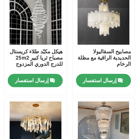
مصابيح السقاليولا
هيكل مكبّد طلاء كريستال
الحديدية الراقية مع مظلة
مصباح ثريا كبير 25m2
الرخام
للدرج الدوري المزدوج
إرسال استفسار
إرسال استفسار
المنزل
المنتجات
حولنا