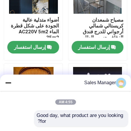
جولة في المصنع
مصباح شمعدان
أضواء متدلية عالية
كريستالي شمالي
الجودة على شكل قطرة
أرجواني للدرج فندق
الماء AC220V 5m2
مراقبة الجودة
الزفاف حسب الطلب
-35m2
الردهة الكبيرة
إرسال استفسار
إرسال استفسار
اتصل بنا
اطلب اقتباس
Sales Manager
أضواء الثريا المعلقة
4:55 AM
مصابيح مصممة خصيصا
Good day, what product are you looking 
for?
مصابيح المصابيح المعلقة
ثريا كريستال فاخرة
أضواء قلادة مخصصة
البيضاء
بأوراق ذهبية - إضاءة