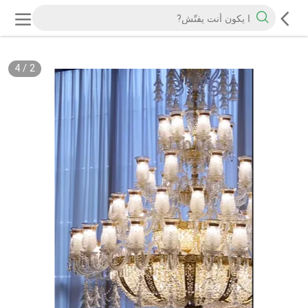
4
/
2