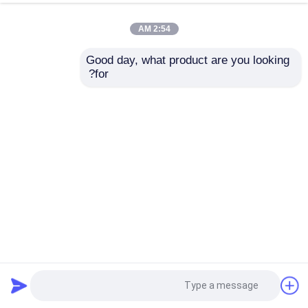
2:54 AM
Good day, what product are you looking 
for?
شمعدان حائط حديث داخلي عالي السطوع 7000lm E14 * 2
أضواء شمعدان كريستالية
مصباح حائط حديث
2025-04-11
6 الرؤى