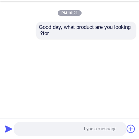
10:21 PM
Good day, what product are you looking 
for?
مرشد فاخر عصري مرشح للكريستال LED لل غرفة المعيشة
غرفة النوم
مصباح حائط حديث
2025-04-11
3 الرؤى