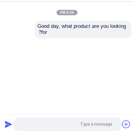
8:35 PM
Good day, what product are you looking 
for?
سلم شقة شقة مزدوجة ثنائي الشمعدانات الضوء مع اختيار بسيط
حديث للفيلا حلقة ثنائي الشمعدانات الطويلة 10 كجم الذهب /
تصميم مخصص
مصباح المدخل
2025-05-10
201 الرؤى