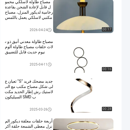
مصباح طاولة لاسلكي محمو
ل قابل لإعادة الشحن بقاعدة
رخامية لديكور المنزل، مصباح
مكتبي لاسلكي يعمل باللمس
قابل للتعتيم للمطاعم والفناد
ق وغرف النوم
مصباح الطاولة الحديث
00:17
2026-04-24
مصباح طاولة معدني أنيق ذو ث
لاث حلقات مصباح طاولة ألوم
نيوم حديث قابل للتضييق
مصباح الطاولة الحديث
2025-04-11
00:16
جديد مضحك فريد "S" ثعبان ع
لى شكل مصباح مكتب مع الب
لاستيك رش إطار الحديد مكت
ب SMD السيليكون
مصباح الطاولة الحديث
00:28
2025-03-26
أربعة حلقات معلقة ديكور الم
نزل معطى الشمعة حلقة أكر