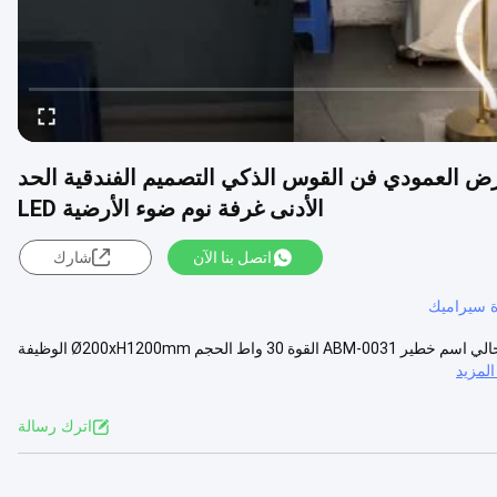
لأرض العمودي فن القوس الذكي التصميم الفندقية الحد
الأدنى غرفة نوم ضوء الأرضية LED
اتصل بنا الآن
شارك
ة سيراميك
اسم العلامة التجارية (زشونورهيغ) ، (سيدريال) اسم المنتج مصباح الشمعة الحالي اسم خطير ABM-0031 القوة 30 واط الحجم Ø200xH1200mm الوظيفة
لمزيد
اترك رسالة