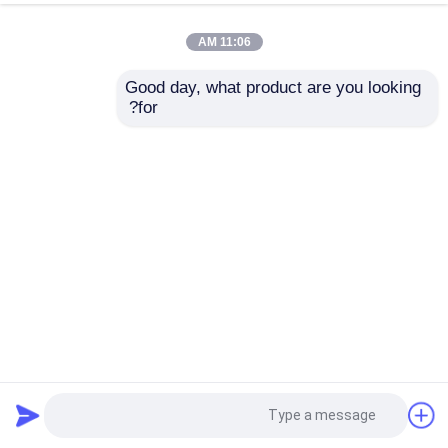
11:06 AM
Good day, what product are you looking 
for?
فخامة جلدية مصباح حلقة الرخام المطبخ غرفة المعيشة الفن
الإبداعي ألباستر ضوء مصباح معلق
أضواء الثريا المعلقة
2026-05-31
74 الرؤى