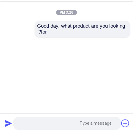
3:26 PM
Good day, what product are you looking 
for?
مزيج غير منتظم مخصصة مودن ألباستر الزخرفية الشمعة إلى
عائلة الفندق مقهى كوفيه خطية الفن الشمعة
أضواء الثريا المعلقة
2026-05-31
68 الرؤى