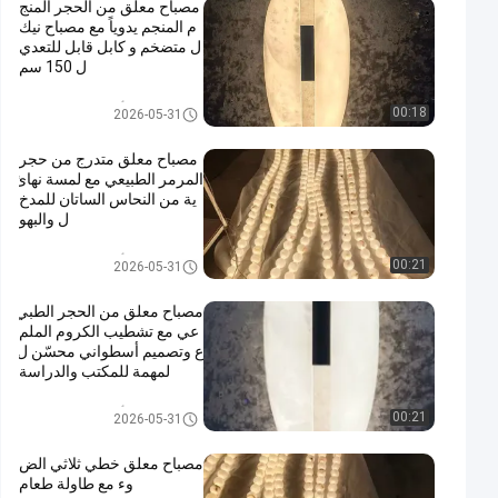
مصباح معلق من الحجر المنج
م المنجم يدوياً مع مصباح نيك
ل متضخم و كابل قابل للتعدي
ل 150 سم
أضواء الثريا المعلقة
00:18
2026-05-31
مصباح معلق متدرج من حجر
المرمر الطبيعي مع لمسة نهائ
ية من النحاس الساتان للمدخ
ل والبهو
أضواء الثريا المعلقة
00:21
2026-05-31
مصباح معلق من الحجر الطبي
عي مع تشطيب الكروم الملم
ع وتصميم أسطواني محسّن ل
لمهمة للمكتب والدراسة
أضواء الثريا المعلقة
00:21
2026-05-31
مصباح معلق خطي ثلاثي الض
وء مع طاولة طعام