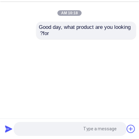
10:18 AM
Good day, what product are you looking 
for?
ODM كريستال مخصص قلادة مصابيح ISO9001 منع الصدأ
أضواء الثريا المعلقة
2026-05-31
35 الرؤى