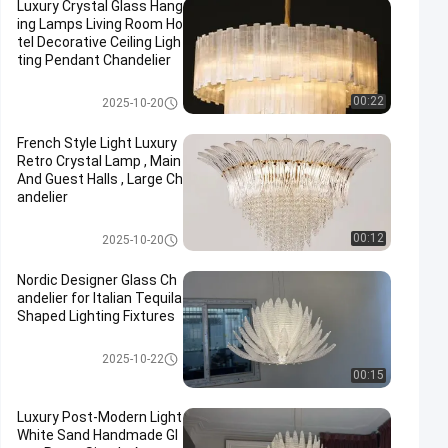
Luxury Crystal Glass Hang
ing Lamps Living Room Ho
tel Decorative Ceiling Ligh
ting Pendant Chandelier
ثريا كريستال حديثة
00:22
2025-10-20
French Style Light Luxury
Retro Crystal Lamp , Main
And Guest Halls , Large Ch
andelier
ثريا كريستال حديثة
00:12
2025-10-20
Nordic Designer Glass Ch
andelier for Italian Tequila
Shaped Lighting Fixtures
ثريا كريستال حديثة
2025-10-22
00:15
Luxury Post-Modern Light
White Sand Handmade Gl