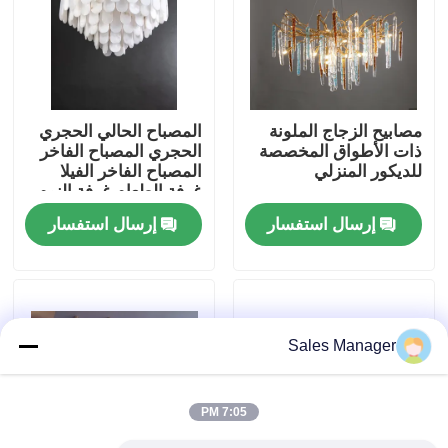
جولة في المصنع
مراقبة الجودة
مصابيح الزجاج الملونة
المصباح الحالي الحجري
ذات الأطواق المخصصة
الحجري المصباح الفاخر
للديكور المنزلي
المصباح الفاخر الفيلا
اتصل بنا
غرفة الطعام غرفة النوم
المصباح الديكوري
إرسال استفسار
إرسال استفسار
اطلب اقتباس
أضواء الثريا المعلقة
Sales Manager
مصابيح مصممة خصيصا
7:05 PM
أضواء قلادة مخصصة