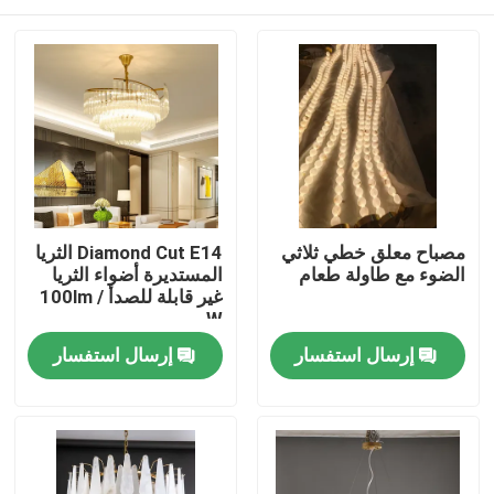
مصباح معلق خطي ثلاثي
Diamond Cut E14 الثريا
الضوء مع طاولة طعام
المستديرة أضواء الثريا
غير قابلة للصدأ 100lm /
W
المنزل
إرسال استفسار
إرسال استفسار
المنتجات
حولنا