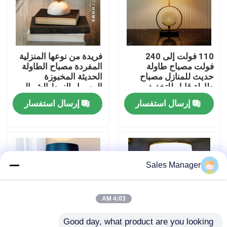
جولة في المصنع
110 فولت إلى 240
فريدة من نوعها المنزلية
مراقبة الجودة
فولت مصباح طاولة
المفردة مصباح الطاولة
حديث للمنازل مصباح
الحديثة المخبوزة
طاولة قابل للتخفيف
المسمار النمط الشمالي
اتصل بنا
مصابيح السرير
إرسال استفسار
إرسال استفسار
اطلب اقتباس
أضواء الثريا المعلقة
Sales Manager
مصابيح مصممة خصيصا
4:03 AM
أضواء قلادة مخصصة
Good day, what product are you looking 