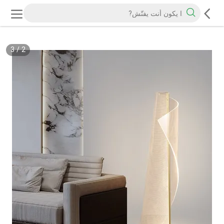
3
/
2