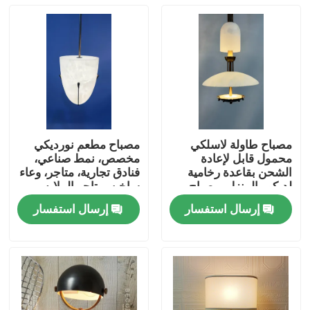
مصباح طاولة لاسلكي
مصباح مطعم نورديكي
محمول قابل لإعادة
مخصص، نمط صناعي،
الشحن بقاعدة رخامية
فنادق تجارية، متاجر، وعاء
لديكور المنزل، مصباح
ساخن، متاجر الملابس،
مكتبي لاسلكي يعمل
رأس واحد
إرسال استفسار
إرسال استفسار
باللمس قابل للتعتيم
المنزل
للمطاعم والفنادق وغرف
النوم
المنتجات
حولنا