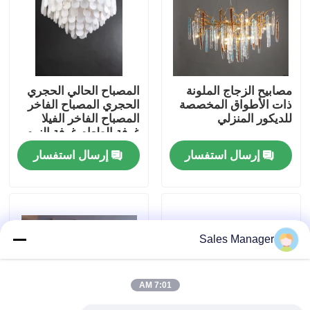
جولة في المصنع
مراقبة الجودة
مصابيح الزجاج الملونة
المصباح الحالي الحجري
ذات الأطواق المخصصة
الحجري المصباح الفاخر
للديكور المنزلي
المصباح الفاخر الفيلا
اتصل بنا
غرفة الطعام غرفة النوم
المصباح الديكوري
إرسال استفسار
إرسال استفسار
اطلب اقتباس
أضواء الثريا المعلقة
Sales Manager
مصابيح مصممة خصيصا
7:01 AM
أضواء قلادة مخصصة