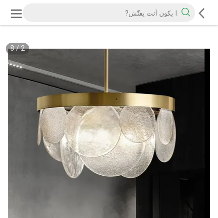
8
/
2