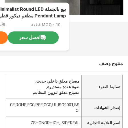
بيع بالجملة ist Round LED
Pendant Lamp مطعم ديك
فاخرة زجاجية Pendant Light
MOQ：10 قطعة
الأ
افضل سعر
منتوج وصف
مصباح معلق داخلي حديث
,
تسليط الضوء:
ضوء عقدة مستديرة
,
مصباح معلق لتزيين المطاعم
CE,ROHS,FCC,PSE,CCC,UL,ISO9001,BS
إصدار الشهادات
CI
اسم العلامة التجارية
ZSHONORHIGH, SIDEREAL