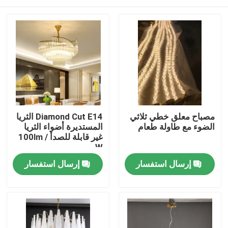
مصباح معلق خطي ثلاثي
Diamond Cut E14 الثريا
الضوء مع طاولة طعام
المستديرة أضواء الثريا
غير قابلة للصدأ 100lm /
W
المنزل
إرسال استفسار
إرسال استفسار
المنتجات
حولنا