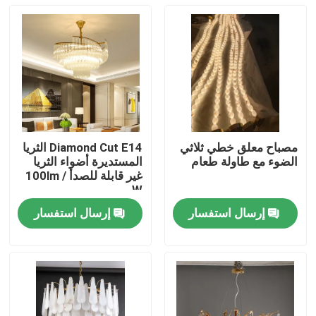
مصباح معلق خطي ثلاثي
Diamond Cut E14 الثريا
الضوء مع طاولة طعام
المستديرة أضواء الثريا
غير قابلة للصدأ 100lm /
W
إرسال استفسار
إرسال استفسار
المنزل
المنتجات
حولنا