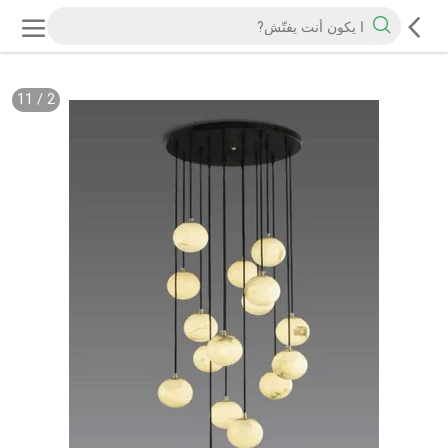
11
/
2