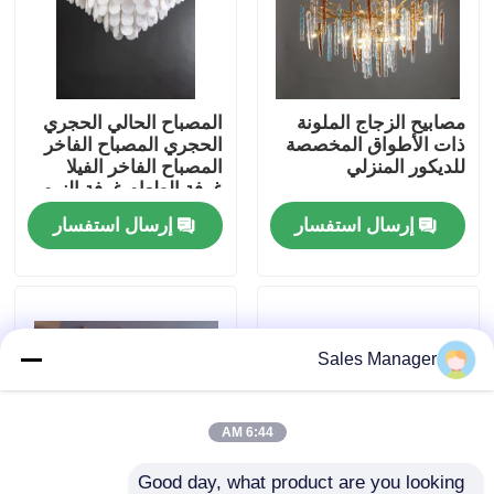
جولة في المصنع
مصابيح الزجاج الملونة
المصباح الحالي الحجري
مراقبة الجودة
ذات الأطواق المخصصة
الحجري المصباح الفاخر
للديكور المنزلي
المصباح الفاخر الفيلا
غرفة الطعام غرفة النوم
اتصل بنا
المصباح الديكوري
إرسال استفسار
إرسال استفسار
اطلب اقتباس
أضواء الثريا المعلقة
Sales Manager
مصابيح مصممة خصيصا
6:44 AM
أضواء قلادة مخصصة
Good day, what product are you looking 