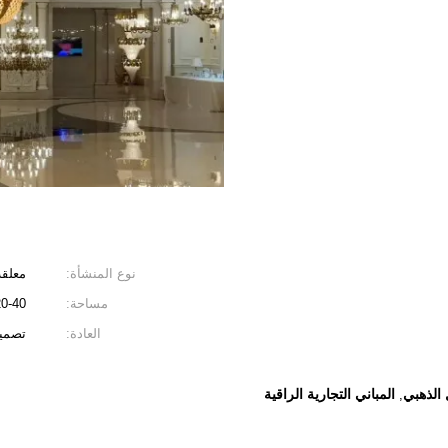
نوع المنشأة:
معلق
مساحة:
20-40 متر مر
العادة:
تصميم
الذهبي
المباني التجارية الراقية
,