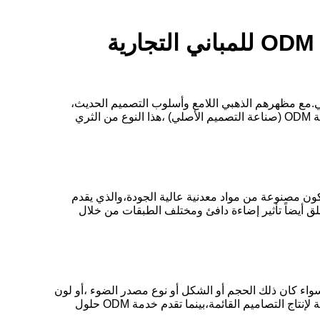
ODM OEM Golden Luxury Large Modern Entry Chandeliers للمباني التجارية
فني.مع مظهرهم الذهبي اللامع وأسلوب التصميم الحديث،
هذه الشمعدانات هي الديكور المثالي للمساحات الدخول الراقية. سواء كمشروع OEM (صناعة المعدات الأصلية) أو كمنتج من خدمة ODM (صناعة التصميم الأصلي) ،هذا النوع من الثري
تكون مصنوعة من مواد معدنية عالية الجودة،والذي يقدم
لق أيضاً تأثير إضاءة دافئ ومختلف الطبقات من خلال
العلامة التجارية ، توفر خدمات OEM و ODM درجة عالية من المرونة. سواء كان ذلك الحجم أو الشكل أو نوع مصدر الضوء ،أو لون
الطلاء الذهبي من مصباح المدخل الكبير الحديث، يمكن تخصيصها لاحتياجات العملاء المحددة. خدمة OEM مناسبة للعلامات التجارية لإنتاج التصاميم القائمة،بينما تقدم خدمة ODM حلول