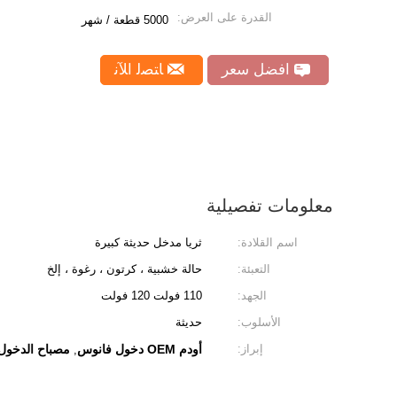
القدرة على العرض:
5000 قطعة / شهر
افضل سعر
ﺎﺘﺼﻟ ﺍﻶﻧ
معلومات تفصيلية
اسم القلادة:
ثريا مدخل حديثة كبيرة
التعبئة:
حالة خشبية ، كرتون ، رغوة ، إلخ
الجهد:
110 فولت 120 فولت
الأسلوب:
حديثة
إبراز:
أودم OEM دخول فانوس
مصباح الدخول 
,