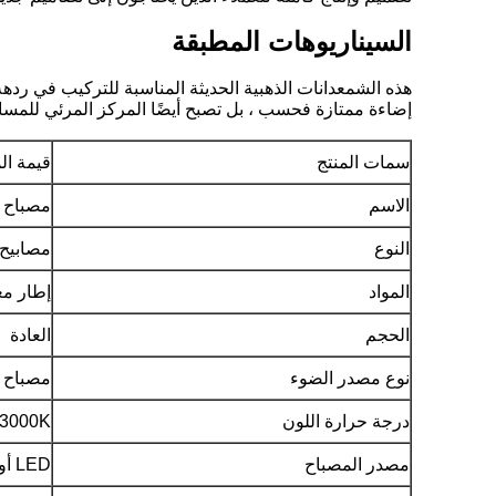
السيناريوهات المطبقة
هذه الشمعدانات الذهبية الحديثة المناسبة للتركيب في ردهة 
إضاءة ممتازة فحسب ، بل تصبح أيضًا المركز المرئي للمساح
سمات المنتج
قيمة ال
الاسم
مصباح 
النوع
مصابيح 
المواد
إطار مع
الحجم
العادة
نوع مصدر الضوء
مصباح شم
درجة حرارة اللون
2700K 3000K (ضوء
مصدر المصباح
LED أو E12 E14