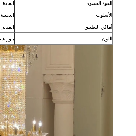
القوة القصوى
العادة
الأسلوب
الذهبية 
أماكن التطبيق
المباني 
اللون
بلور شف