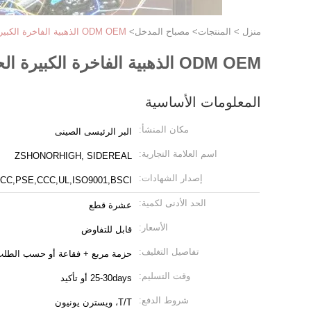
منزل
>
المنتجات
>
مصباح المدخل
>
ODM OEM الذهبية الفاخرة الكبيرة الحديثة دخول الشموع للمباني التجارية الراقية
ODM OEM الذهبية الفاخرة الكبيرة الحديثة دخول الشموع للمباني التجارية الراقية
المعلومات الأساسية
مكان المنشأ:
البر الرئيسى الصينى
اسم العلامة التجارية:
ZSHONORHIGH, SIDEREAL
إصدار الشهادات:
CC,PSE,CCC,UL,ISO9001,BSCI
الحد الأدنى لكمية:
عشرة قطع
الأسعار:
قابل للتفاوض
تفاصيل التغليف:
حزمة مربع + فقاعة أو حسب الطل
وقت التسليم:
25-30days أو تأكيد
شروط الدفع:
T/T، ويسترن يونيون