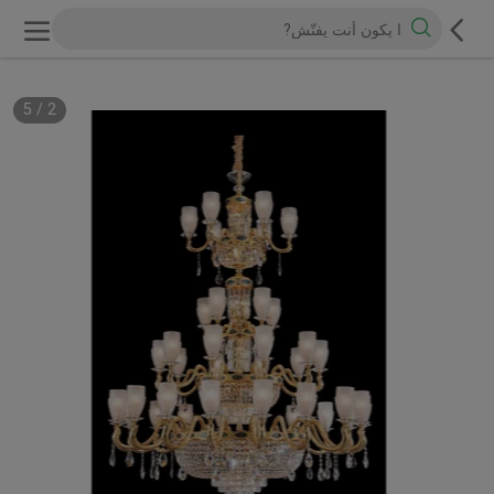
5
/
2