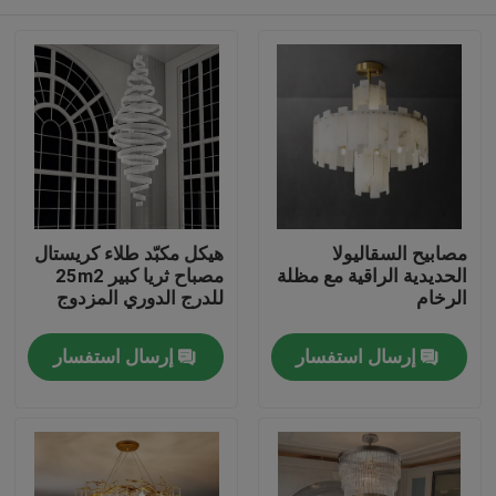
مصابيح السقاليولا
هيكل مكبّد طلاء كريستال
الحديدية الراقية مع مظلة
مصباح ثريا كبير 25m2
الرخام
للدرج الدوري المزدوج
المنزل
إرسال استفسار
إرسال استفسار
المنتجات
حولنا