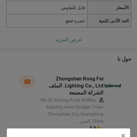
الأسعار
قابل للتفاوض
الحد الأدنى لكمية
عشرة قطع
عرض المزيد
حول نا
Zhongshan Rong Fei
Lighting Co., Ltd. الملف
الشركة المصنعة
No.26 Xinlong Road XinMao
Industry Area Henglan Town
Zhongshan City Guangdong
China ,الصين
5.0
يدقّق ممون