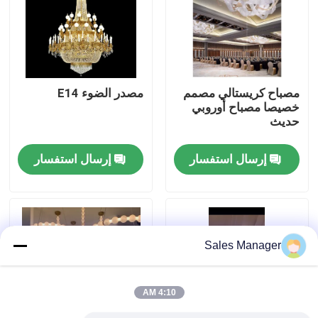
جولة في المصنع
مراقبة الجودة
مصباح كريستالي مصمم
مصدر الضوء E14
خصيصا مصباح أوروبي
حديث
اتصل بنا
إرسال استفسار
إرسال استفسار
اطلب اقتباس
أضواء الثريا المعلقة
Sales Manager
مصابيح مصممة خصيصا
4:10 AM
أضواء قلادة مخصصة