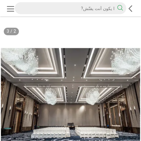
3
/
2