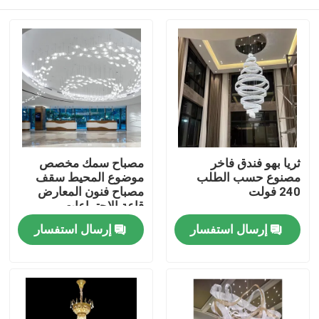
ثريا بهو فندق فاخر
مصباح سمك مخصص
مصنوع حسب الطلب
موضوع المحيط سقف
240 فولت
مصباح فنون المعارض
قاعة الاجتماعات
المنزل
إرسال استفسار
إرسال استفسار
المنتجات
حولنا