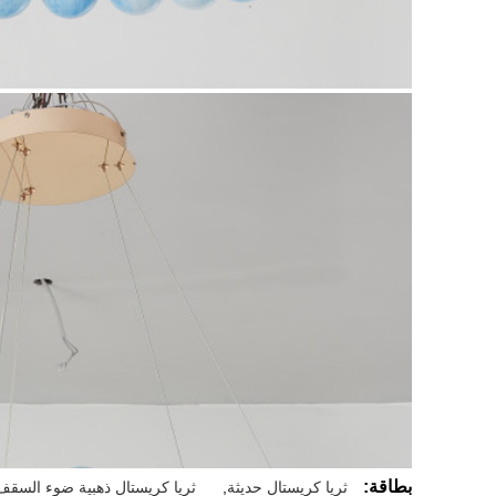
بطاقة:
ثريا كريستال حديثة
,
ثريا كريستال ذهبية ضوء السقف