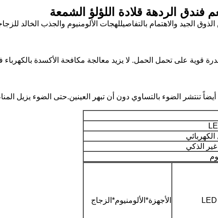
ندق الردهة قلادة اللؤلؤ الشمعة
ذوق الجيد والاهتمام بالتفاصيللهجات الألومنيوم والجذب الخالد للز
ة قوية على تحمل الحمل. لا يزيد معالجة مكافحة الأكسدة بالكهرباء فق
يضاً تنتشر الضوء بالتساوي دون أن تبهر العينين.حتى الضوء يزيل المن
الكهربائي
غير الذكي
وم
الأجهزة*الألومنيوم*الزجاج