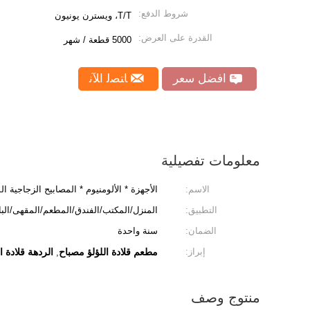
شروط الدفع:
T/T، ويسترن يونيون
القدرة على العرض:
5000 قطعة / شهر
افضل سعر
ﺎﺘﺼﻟ ﺍﻶﻧ
معلومات تفصيلية
الاسم:
الأجهزة * الألومنيوم * المصابيح الزجاجية ال
التطبيق:
المنزل/المكتب/الفندق/المطعم/المقهى/البار
الضمان:
سنة واحدة
إبراز:
مطعم قلادة اللؤلؤ مصباح
الردهة قلادة ا
,
منتوج وصف