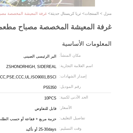
منزل
>
المنتجات
>
ثريا كريستال حديثة
>
غرفة المعيشة المخصصة مصباح
غرفة المعيشة المخصصة مصباح مطعم فن
المعلومات الأساسية
مكان المنشأ:
البر الرئيسى الصينى
اسم العلامة التجارية:
ZSHONORHIGH, SIDEREAL
إصدار الشهادات:
CC,PSE,CCC,UL,ISO9001,BSCI
رقم الموديل:
P55350
الحد الأدنى لكمية:
10PCS
الأسعار:
قابل للتفاوض
تفاصيل التغليف:
حزمة مربع + فقاعة أو حسب الطل
وقت التسليم:
25-30days أو تأكيد