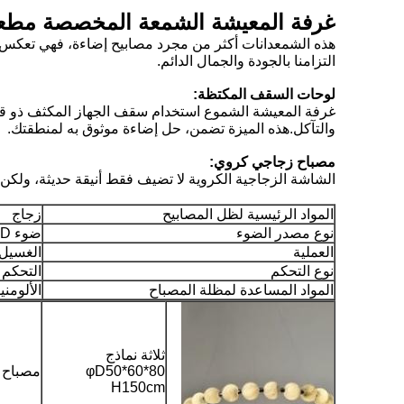
غرفة المعيشة الشمعة المخصصة مطعم ف
هذه الشمعدانات أكثر من مجرد مصابيح إضاءة، فهي تعكس ال
التزامنا بالجودة والجمال الدائم.
لوحات السقف المكتظة:
غرفة المعيشة الشموع
استخدام سقف الجهاز المكثف ذو قدر
والتآكل.هذه الميزة تضمن، حل إضاءة موثوق به لمنطقتك.
مصباح زجاجي كروي:
الشاشة الزجاجية الكروية لا تضيف فقط أنيقة حديثة، ولكن أ
المواد الرئيسية لظل المصابيح
زجاج
نوع مصدر الضوء
ضوء LED
العملية
الغسيل 
نوع التحكم
التحكم 
المواد المساعدة لمظلة المصباح
الألومني
ثلاثة نماذج
φD50*60*80
مصباح LED
H150cm