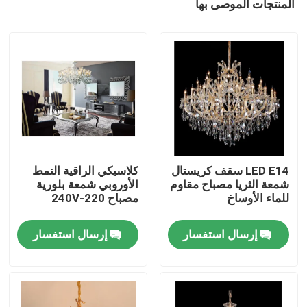
المنتجات الموصى بها
LED E14 سقف كريستال
كلاسيكي الراقية النمط
شمعة الثريا مصباح مقاوم
الأوروبي شمعة بلورية
للماء الأوساخ
مصباح 220-240V
المنزل
إرسال استفسار
إرسال استفسار
المنتجات
حولنا