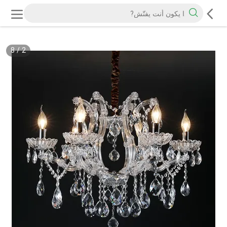
8
/
2