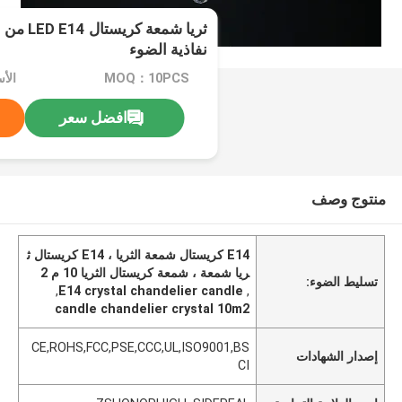
نفاذية الضوء
MOQ：10PCS
الأ
افضل سعر
منتوج وصف
E14 كريستال شمعة الثريا ، E14 كريستال ث
ريا شمعة ، شمعة كريستال الثريا 10 م 2
تسليط الضوء:
,
E14 crystal chandelier candle
,
candle chandelier crystal 10m2
CE,ROHS,FCC,PSE,CCC,UL,ISO9001,BS
إصدار الشهادات
CI