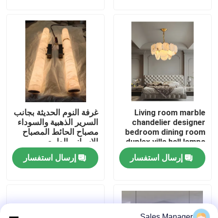
جولة في المصنع
مراقبة الجودة
اتصل بنا
Living room marble
غرفة النوم الحديثة بجانب
اطلب اقتباس
chandelier designer
السرير الذهبية والسوداء
bedroom dining room
مصباح الحائط المصباح
duplex villa hall lamps
الإسباني الطبيعي
أضواء الثريا المعلقة
إرسال استفسار
إرسال استفسار
مصابيح مصممة خصيصا
أضواء قلادة مخصصة
Sales Manager