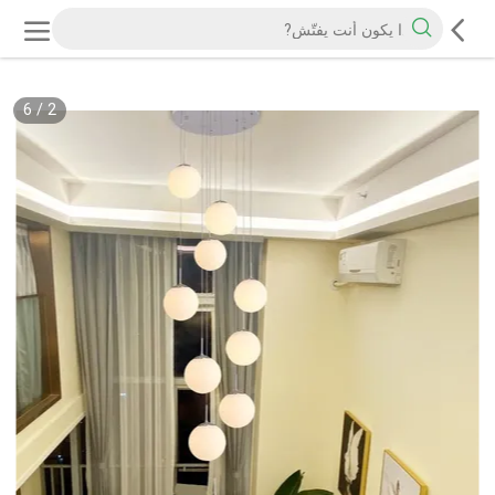
6
/
2